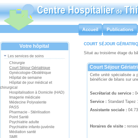
Accueil
Publications
COURT SÉJOUR GÉRIATRI
Votre hôpital
Situé au troisième étage du bât
Les services de soins
Chirurgie
Court Séjour Gériatr
Court Séjour Gériatrique
Gynécologie-Obstétrique
Cette unité spécialisée a 
Hôpital de semaine
bénéficier de bilans sur 
Hôpital de jour médical et
chirurgical
Hospitalisation à Domicile (HAD)
Secrétariat du service :
0
Imagerie médicale
Service :
Standard Tapez 
Médecine Polyvalente
PASS
Assistante sociale :
04.73
Pharmacie - Stérilisation
Point Santé
Psychiatrie adulte
Horaires de visite :
rensei
Psychiatrie infanto-juvénile
Médiation santé
SMR